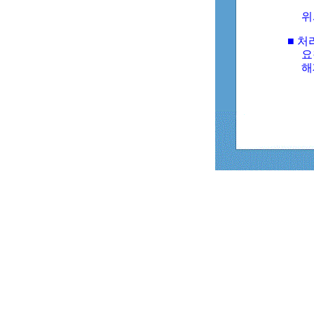
위
■ 처
요
해