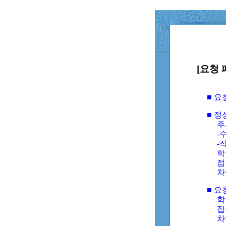
[요청 
■ 
■ 
주
-수
-
학
접
차
■ 요
학번
접속
차단